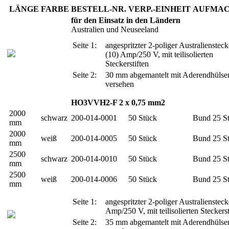
LÄNGE
FARBE
BESTELL-NR.
VERP.-EINHEIT
AUFMA
für den Einsatz in den Ländern
Australien und Neuseeland
Seite 1:
angespritzter 2-poliger Australiensteck
(10) Amp/250 V, mit teilisolierten
Steckerstiften
Seite 2:
30 mm abgemantelt mit Aderendhülse
versehen
HO3VVH2-F 2 x 0,75 mm2
2000
schwarz
200-014-0001
50 Stück
Bund 25 S
mm
2000
weiß
200-014-0005
50 Stück
Bund 25 S
mm
2500
schwarz
200-014-0010
50 Stück
Bund 25 S
mm
2500
weiß
200-014-0006
50 Stück
Bund 25 S
mm
Seite 1:
angespritzter 2-poliger Australiensteck
Amp/250 V, mit teilisolierten Steckerst
Seite 2:
35 mm abgemantelt mit Aderendhülse