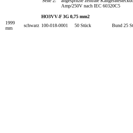
Seite 2:
angespritzte zentrale Kaltgerätesteckd
Amp/250V nach IEC 60320C5
HO3VV-F 3G 0,75 mm2
1999
schwarz
100-018-0001
50 Stück
Bund 25 S
mm