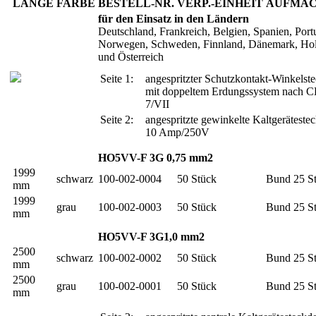
LÄNGE
FARBE
BESTELL-NR.
VERP.-EINHEIT
AUFMA
für den Einsatz in den Ländern
Deutschland, Frankreich, Belgien, Spanien, Port
Norwegen, Schweden, Finnland, Dänemark, Ho
und Österreich
Seite 1:
angespritzter Schutzkontakt-Winkelste
mit doppeltem Erdungssystem nach 
7/VII
Seite 2:
angespritzte gewinkelte Kaltgeräteste
10 Amp/250V
HO5VV-F 3G 0,75 mm2
1999
schwarz
100-002-0004
50 Stück
Bund 25 S
mm
1999
grau
100-002-0003
50 Stück
Bund 25 S
mm
HO5VV-F 3G1,0 mm2
2500
schwarz
100-002-0002
50 Stück
Bund 25 S
mm
2500
grau
100-002-0001
50 Stück
Bund 25 S
mm