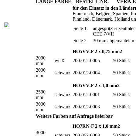
LÄNGE
FARBE
BESTELL-NR.
VERP.-
für den Einsatz in den Länder
Frankreich, Belgien, Spanien, 
Finnland, Dänemark, Holland un
Seite 1:
angespritzter zentral
CEE 7/VII
Seite 2:
30 mm abgemantelt mi
HO5VV-F 2 x 0,75 mm2
2000
weiß
200-012-0005
50 Stück
mm
2000
schwarz
200-012-0004
50 Stück
mm
HO5VV-F 2 x 1,0 mm2
2500
schwarz
200-012-0001
50 Stück
mm
3000
schwarz
200-012-0003
50 Stück
mm
Weitere Farben auf Anfrage lieferbar
HO7RN-F 2 x 1,0 mm2
3000
schwarz
200-062-0003
50 Stück