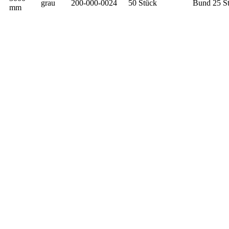
grau
200-000-0024
50 Stück
Bund 25 S
mm