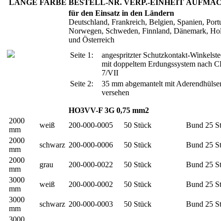
LÄNGE
FARBE
BESTELL-NR.
VERP.-EINHEIT
AUFMA
für den Einsatz in den Ländern
Deutschland, Frankreich, Belgien, Spanien, Port
Norwegen, Schweden, Finnland, Dänemark, Ho
und Österreich
Seite 1:
angespritzter Schutzkontakt-Winkelste
mit doppeltem Erdungssystem nach 
7/VII
Seite 2:
35 mm abgemantelt mit Aderendhülse
versehen
HO3VV-F 3G 0,75 mm2
2000
weiß
200-000-0005
50 Stück
Bund 25 S
mm
2000
schwarz
200-000-0006
50 Stück
Bund 25 S
mm
2000
grau
200-000-0022
50 Stück
Bund 25 S
mm
3000
weiß
200-000-0002
50 Stück
Bund 25 S
mm
3000
schwarz
200-000-0003
50 Stück
Bund 25 S
mm
3000