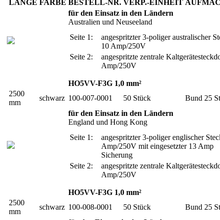
LÄNGE
FARBE
BESTELL-NR.
VERP.-EINHEIT
AUFMA
für den Einsatz in den Ländern
Australien und Neuseeland
Seite 1:
angespritzter 3-poliger australischer S
10 Amp/250V
Seite 2:
angespritzte zentrale Kaltgerätesteckd
Amp/250V
HO5VV-F3G 1,0 mm²
2500
schwarz
100-007-0001
50 Stück
Bund 25 S
mm
für den Einsatz in den Ländern
England und Hong Kong
Seite 1:
angespritzter 3-poliger englischer Ste
Amp/250V mit eingesetzter 13 Amp
Sicherung
Seite 2:
angespritzte zentrale Kaltgerätesteckd
Amp/250V
HO5VV-F3G 1,0 mm²
2500
schwarz
100-008-0001
50 Stück
Bund 25 S
mm