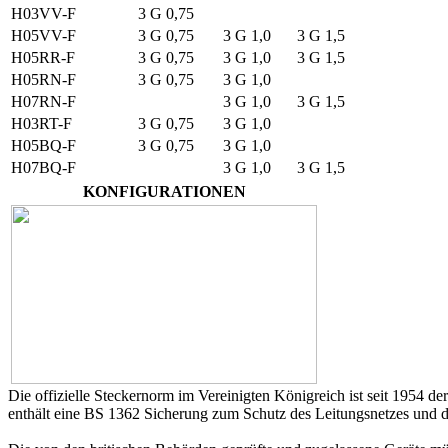
H03VV-F
3 G 0,75
H05VV-F
3 G 0,75
3 G 1,0
3 G 1,5
H05RR-F
3 G 0,75
3 G 1,0
3 G 1,5
H05RN-F
3 G 0,75
3 G 1,0
H07RN-F
3 G 1,0
3 G 1,5
H03RT-F
3 G 0,75
3 G 1,0
H05BQ-F
3 G 0,75
3 G 1,0
H07BQ-F
3 G 1,0
3 G 1,5
KONFIGURATIONEN
Die offizielle Steckernorm im Vereinigten Königreich ist seit 1954 
enthält eine BS 1362 Sicherung zum Schutz des Leitungsnetzes und 