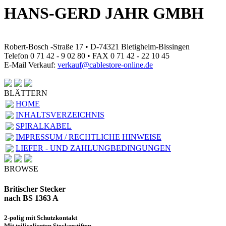
HANS-GERD JAHR GMBH
Robert-Bosch -Straße 17 • D-74321 Bietigheim-Bissingen
Telefon 0 71 42 - 9 02 80 • FAX 0 71 42 - 22 10 45
E-Mail Verkauf:
verkauf@cablestore-online.de
BLÄTTERN
HOME
INHALTSVERZEICHNIS
SPIRALKABEL
IMPRESSUM / RECHTLICHE HINWEISE
LIEFER - UND ZAHLUNGBEDINGUNGEN
BROWSE
Britischer Stecker
nach BS 1363 A
2-polig mit Schutzkontakt
Mit teilisolierten Steckerstiften